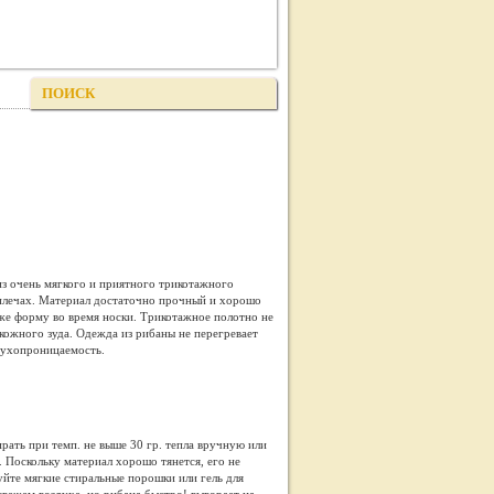
ПОИСК
з очень мягкого и приятного трикотажного
 плечах. Материал достаточно прочный и хорошо
кже форму во время носки. Трикотажное полотно не
 кожного зуда. Одежда из рибаны не перегревает
духопроницаемость.
рать при темп. не выше 30 гр. тепла вручную или
 Поскольку материал хорошо тянется, его не
уйте мягкие стиральные порошки или гель для