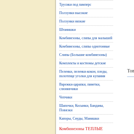
Трусики под памперс
Ползунки высокие
Ползунки низкие
Штанишки
Комбинезоны, слипы для малышей
Комбинезоны, слипы однотонные
Слипы (Большие комбинезоны)
Комплекты и костюмы детские
Тов
Пеленки, пеленки-кокон, пледы,
полотенце уголки для купания
Варежки-царапки, пинетки,
слюнявчики
Чепчики
Шапочки, Косынки, Банданы,
Повязки
Капоры, Снуды, Манишки
Комбинезоны ТЕПЛЫЕ