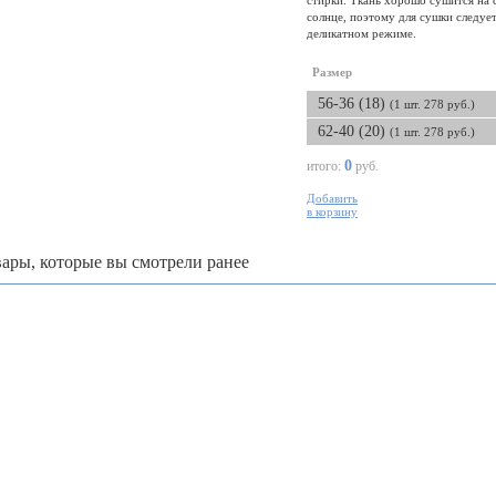
стирки. Ткань хорошо сушится на 
солнце, поэтому для сушки следует
деликатном режиме.
Размер
56-36 (18)
(1 шт. 278 руб.)
62-40 (20)
(1 шт. 278 руб.)
0
итого:
руб.
Добавить
в корзину
ары, которые вы смотрели ранее