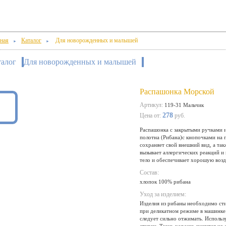
ная
Каталог
Для новорожденных и малышей
►
►
талог
Для новорожденных и малышей
Распашонка Морской
Артикул:
119-31 Мальчик
278
Цена от:
руб.
Распашонка с закрытыми ручками и
полотна (Рибана)с кнопочками на
сохраняет свой внешний вид, а та
вызывает аллергических реакций и
тело и обеспечивает хорошую воз
Состав:
хлопок 100% рибана
Уход за изделием:
Изделия из рибаны необходимо сти
при деликатном режиме в машинке.
следует сильно отжимать. Использ