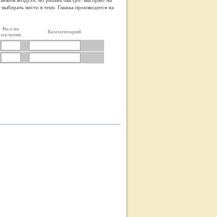
свежем воздухе, но рибана быстро! выгорает на
 выбирать место в тени. Глажка производится на
Кол-во
Комментарий
мальчик