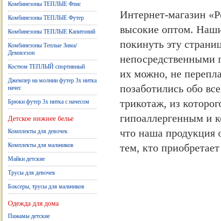
Комбинезоны ТЕПЛЫЕ Флис
Интернет-магазин «Р
Комбинезоны ТЕПЛЫЕ Футер
высокие оптом. Наши
Комбинезоны ТЕПЛЫЕ Капитоний
покинуть эту страни
Комбинезоны Теплые Зима/
Демисезон
непосредственными п
Костюм ТЕПЛЫЙ спортивный
их можно, не перепла
Джемпер на молнии футер 3х нитка
позаботились обо вс
начес
трикотаж, из которог
Брюки футер 3х нитка с начесом
гипоаллергенным и 
Детское нижнее белье
что наша продукция 
Комплекты для девочек
Комплекты для мальчиков
тем, кто приобретае
Майки детские
Трусы для девочек
Боксеры, трусы для мальчиков
Одежда для дома
Пижамы детские