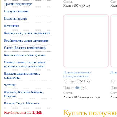
Состав:
Сост
Трусики под памперс
Хлопок 100%, футер
Хлоп
Ползунки высокие
Ползунки низкие
Штанишки
Комбинезоны, слипы для малышей
Комбинезоны, слипы однотонные
Слипы (Большие комбинезоны)
Комплекты и костюмы детские
Пеленки, пеленки-кокон, пледы,
полотенце уголки для купания
Ползунки на кокетке
Полз
Варежки-царапки, пинетки,
Серый,персиковый
слюнявчики
Артикул:
Арти
132-11 Зоо
Чепчики
404
Цена от:
руб.
Цена
Шапочки, Косынки, Банданы,
Состав:
Сост
Повязки
Хлопок 100% кулирная гладь
Хлоп
Капоры, Снуды, Манишки
Купить ползунк
Комбинезоны ТЕПЛЫЕ