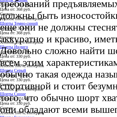
требований предъявляемых
Артикул:
351-20
Цена от:
368
руб.
должны быть износостойк
Состав:
Хлопок 100% Интерлок
Шорты Темно-синий
еще они не должны стесня
Артикул:
351-20
Цена от:
368
руб.
аккуратно и красиво, имет
Состав:
Хлопок 100% Интерлок
Шорты Индиго
Довольно сложно найти шо
Артикул:
351-20
Цена от:
330
руб.
всем этим характеристика
Состав:
Хлопок 100%, Интерлок
Шорты Серый
обычно такая одежда назы
Артикул:
351-20
Цена от:
330
руб.
спортивной и стоит безумн
Состав:
Хлопок 100% Интерлок
Шорты Синие
того, что обычно шорт хва
Артикул:
351-20
Цена от:
330
руб.
они обладают всеми выше
Состав:
Хлопок 100%, Интерлок