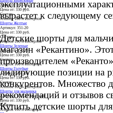
Шорты Бирюзовые
эксплуатационными характ
Артикул:
351-20
Цена от:
330
руб.
вырастет к следующему се
Состав:
Хлопок 100% Интерлок
Шорты Желтые
Артикул:
351-20
Цена от:
330
руб.
Детские шорты для мальчи
Состав:
Хлопок 100% Интерлок
Шорты Зеленые
магазин «Рекантино». Это
Артикул:
351-20
Цена от:
330
руб.
производителем «Реканто»
Состав:
Хлопок 100% Интерлок
Шорты Голубые
лидирующие позиции на ры
Артикул:
351-20
Цена от:
330
руб.
конкурентов. Множество д
Состав:
Хлопок 100% Интерлок
Шорты для мальчика
рекомендаций и отзывов св
Артикул:
351-20 Красный
Цена от:
330
руб.
Купить детские шорты для
Состав:
Хлопок 100% Интерлок