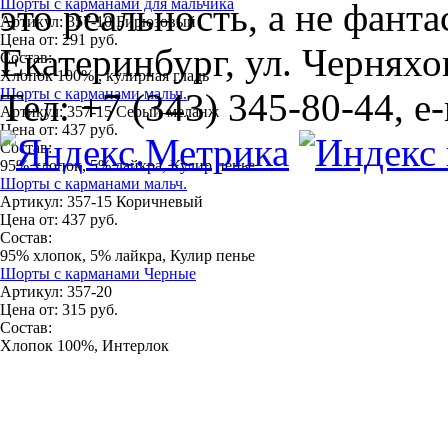
Шорты с карманами для мальчика
это реальность, а не фанта
Артикул:
357-10 Бирюзовый
Цена от:
291
руб.
Екатеринбург, ул. Черняхов
Состав:
Хлопок 100% , кулирная гладь
Шорты с карманами мальч.
Тел: +7 (343) 345-80-44, e
Артикул:
357-15 Серый-меланж
Цена от:
437
руб.
Состав:
95% хлопок, 5% лайкра, Кулир пенье
Шорты с карманами мальч.
Артикул:
357-15 Коричневый
Цена от:
437
руб.
Состав:
95% хлопок, 5% лайкра, Кулир пенье
Шорты с карманами Черные
Артикул:
357-20
Цена от:
315
руб.
Состав:
Хлопок 100%, Интерлок