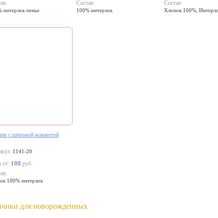
ав:
Состав:
Состав:
 интерлок пенье
100% интерлок
Хлопок 100%, Интерл
чик с широкой манжетой
икул:
1141-20
108
 от:
руб.
ав:
ок 100% интерлок
пчики для новорожденных