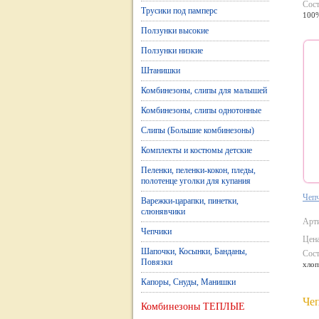
Сост
Трусики под памперс
100%
Ползунки высокие
Ползунки низкие
Штанишки
Комбинезоны, слипы для малышей
Комбинезоны, слипы однотонные
Слипы (Большие комбинезоны)
Комплекты и костюмы детские
Пеленки, пеленки-кокон, пледы,
полотенце уголки для купания
Чеп
Варежки-царапки, пинетки,
слюнявчики
Арт
Чепчики
Цена
Шапочки, Косынки, Банданы,
Сост
Повязки
хлоп
Капоры, Снуды, Манишки
Че
Комбинезоны ТЕПЛЫЕ