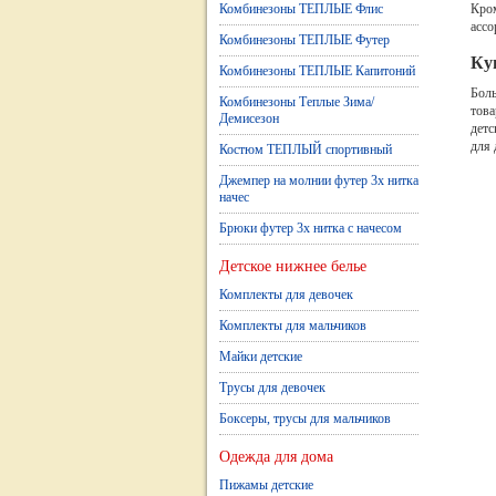
Комбинезоны ТЕПЛЫЕ Флис
Кром
ассо
Комбинезоны ТЕПЛЫЕ Футер
Ку
Комбинезоны ТЕПЛЫЕ Капитоний
Боль
Комбинезоны Теплые Зима/
това
Демисезон
детс
для 
Костюм ТЕПЛЫЙ спортивный
Джемпер на молнии футер 3х нитка
начес
Брюки футер 3х нитка с начесом
Детское нижнее белье
Комплекты для девочек
Комплекты для мальчиков
Майки детские
Трусы для девочек
Боксеры, трусы для мальчиков
Одежда для дома
Пижамы детские