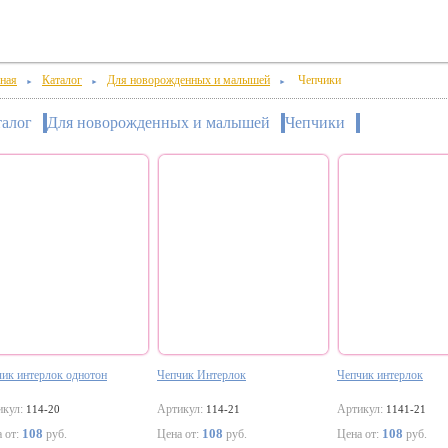
ная
Каталог
Для новорожденных и малышей
Чепчики
►
►
►
талог
Для новорожденных и малышей
Чепчики
ик интерлок однотон
Чепчик Интерлок
Чепчик интерлок
икул:
Артикул:
Артикул:
114-20
114-21
1141-21
108
108
108
 от:
руб.
Цена от:
руб.
Цена от:
руб.